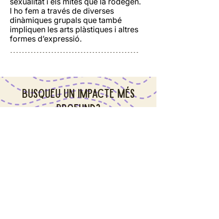
sexualitat i els mites que la rodegen.
I ho fem a través de diverses
dinàmiques grupals que també
impliquen les arts plàstiques i altres
formes d’expressió.
--------------------------------------------
Busqueu un impacte més
profund?
Aquests tallers també es poden
integrar dins d'un projecte més ampli
que inclogui diagnosi, treball amb
professorat, famílies i acompanyament
al centre.
Veure projectes integrals