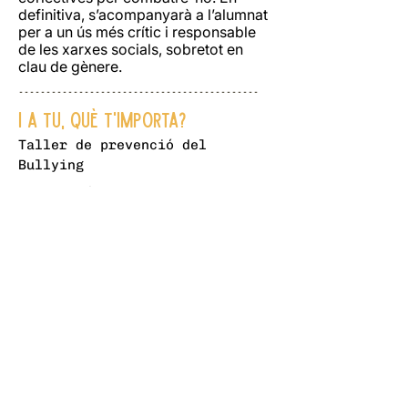
definitiva, s’acompanyarà a l’alumnat
per a un ús més crític i responsable
de les xarxes socials, sobretot en
clau de gènere.
--------------------------------------------
I a tu, què t'importa?
Taller de prevenció del
Bullying​
Saps qui té un paper clau a
l’assetjament escolar? En aquest
taller sortirem de les etiquetes de
«víctima» i «agressor/a» per a
centrar-nos en el grup, en les
persones espectadores, les quals
tenen molt poder per a mantenir o
canviar la situació! Ho farem partint
de vivències personals, per tal
d’entendre i cuidar les relacions que
establim, fomentar la capacitat
d’agència i trencar amb aquestes
dinàmiques.