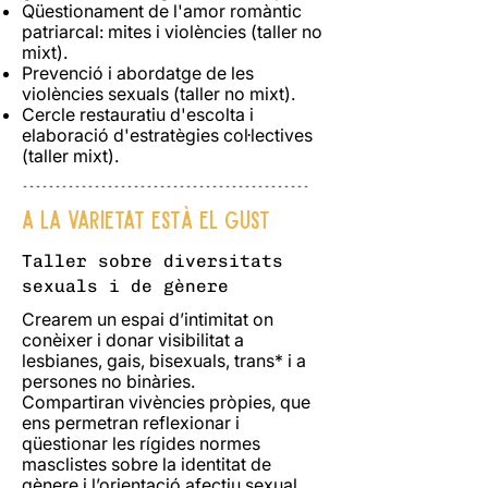
Qüestionament de l'amor romàntic
patriarcal: mites i violències (taller no
mixt).
Prevenció i abordatge de les
violències sexuals (taller no mixt).
Cercle restauratiu d'escolta i
elaboració d'estratègies col·lectives
(taller mixt).
--------------------------------------------
A la varietat està el gust
Taller sobre diversitats
sexuals i de gènere ​
Crearem un espai d’intimitat on
conèixer i donar visibilitat a
lesbianes, gais, bisexuals, trans* i a
persones no binàries.
Compartiran vivències pròpies, que
ens permetran reflexionar i
qüestionar les rígides normes
masclistes sobre la identitat de
gènere i l’orientació afectiu sexual.