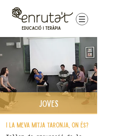
JOVES
I la meva mitja taronja, on és?