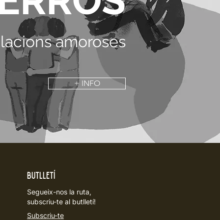
ERROS
relacions amoroses
+ INFO
Butlletí
Segueix-nos la ruta,
subscriu-te al butlletí!
Subscriu-te