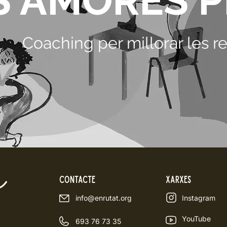
S AMORES
P
Coaching per millorar les 
contacte
xarxes
info@enrutat.org
Instagram
YouTube
693 76 73 35