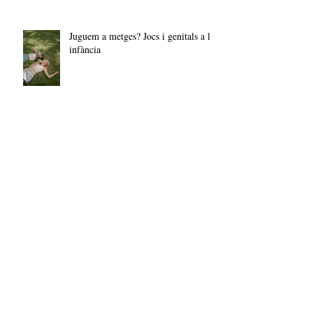
Juguem a metges? Jocs i genitals a la
infància
Emporteu-vos la culpa, però deixeu-
nos els amics
5 propostes per fer front a les
violències sexuals des de casa