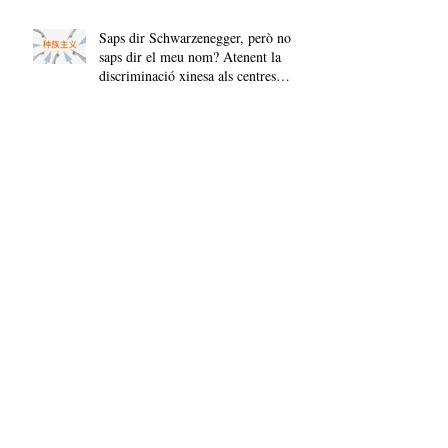
als centres educatius
Saps dir Schwarzenegger, però no
saps dir el meu nom? Atenent la
discriminació xinesa als centres
educatius
El jo en escena. Joves, pressió social
i identitat
El porno no ofereix educació sexual,
l'institut sí?
El porno no ofereix educació sexual,