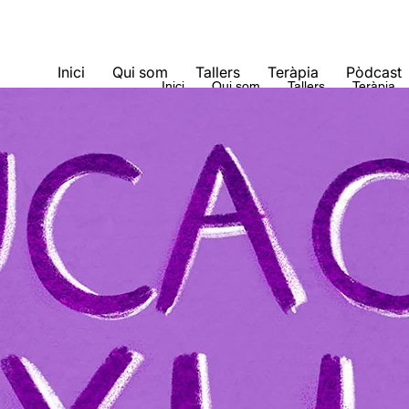
Inici
Qui som
Tallers
Teràpia
Pòdcast
Inici
Qui som
Tallers
Teràpia
Inici
Qui som
Tallers
Teràpi