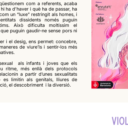
 qüestionem com a referents, acaba
 hi ha d'haver i què ha de passar, ha
com un “luxe” restringit als homes, i
ntitats dissidents només puguin
ims. Això dificulta moltíssim el
 que puguin gaudir-ne sense pors ni
er i el desig, ens permet: concebre,
 maneres de viure’ls i sentir-los més
atives.
sexual als infants i joves que els
eu ritme, més enllà dels protocols
lacionin a partir d’unes sexualitats
 es limitin als genitals, lliures de
ió, el descobriment i la diversió.
VIO