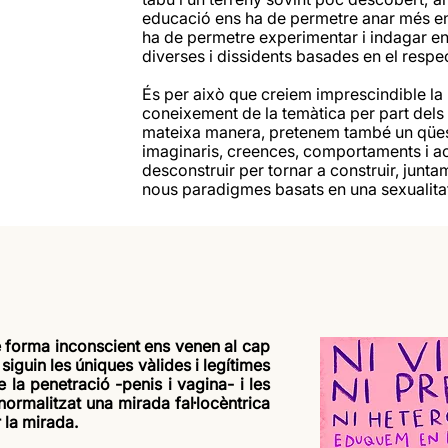
educació ens ha de permetre anar més enl
ha de permetre experimentar i indagar en
diverses i dissidents basades en el respect
És per això que creiem imprescindible la p
coneixement de la temàtica per part dels
mateixa manera, pretenem també un qües
imaginaris, creences, comportaments i ac
desconstruir per tornar a construir, junta
nous paradigmes basats en una sexualitat 
e forma inconscient ens venen al cap
iguin les úniques vàlides i legítimes
e la penetració -penis i vagina- i les
normalitzat una mirada fal·locèntrica
 la mirada.