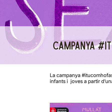
CAMPANYA
#I
La campanya #itucomhofas?
infants i joves a partir d’u