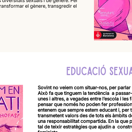
 diversitats sexuals i de gènere. Per
ransformar el gènere, transgredir el
EDUCACIÓ SEXU
Sovint no veiem com situar-nos, per parlar i
Això fa que tinguem la tendència a passar-n
unes i altres, a vegades entre l’escola i les
pensar que només ho poden fer professiona
entenem que sempre estem educant i, per 
transmetent valors des de tots els àmbits de
una responsabilitat compartida. En la que
tal de teixir estratègies que ajudin a const