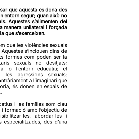
nsar que aquesta es dona des
un entorn segur; quan això no
als. Aquestes s’alimenten del
 manera unilateral i forçada
a la que s’exerceixen.
m que les violències sexuals
t. Aquestes s’inclouen dins de
ents formes com poden ser la
ris sexuals no desitjats;
ral o l’entorn educatiu; el
i les agressions sexuals;
contràriament a l’imaginari que
joria, és donen en espais de
.
atius i les famílies som clau
 i formació amb l’objectiu de
sibilitzar-les, abordar-les i
s especialitzades, des d’una