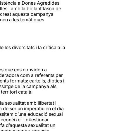
istència a Dones Agredides
lles i amb la brillant tasca de
 creat aquesta campanya
nen a les temàtiques
es diversitats i la crítica a la
s que ens conviden a
deradora com a referents per
ents formats: cartells, díptics i
issatge de la campanya als
erritori català.
a sexualitat amb llibertat i
 de ser un imperatiu en el dia
cessitem d’una educació sexual
reconèixer i qüestionar
e fa d’aquesta sexualitat un
l mateix temps, aquesta