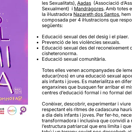
les Sexualitats),
Aadas
(Associació d’Ass
Sexualment) i
Mandràgores
. Amb totes e
la il·lustradora
Nazareth dos Santos
, hem
composada per 4 il·lustracions que respo
següents:
Educació sexual des del desig i el plaer.
Prevenció de les violències sexuals.
Educació sexual des del reconeixement de l
cisheteronorma.
Educació sexual comunitària.
Totes elles venen acompanyades de leme
educar(nos) en una educació sexual apo
als infants i joves. Es materialitza en difer
enganxines que busquen fer arribar el m
centres d’educació formal i no formal del t
Conèixer, descobrir, experimentar i viure l
respectant els ritmes de cadascuna hauria
a dia dels infants i joves. Per fer-ho, ne
transformadora i inclusiva que convidi a 
l’estructura patriarcal que ens limita i qu
tabú i un terreny sovint poc descobert; a