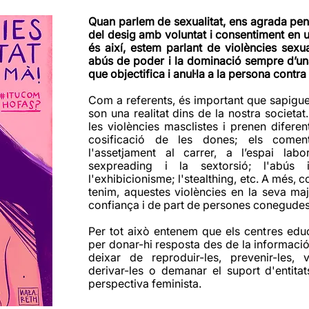
Quan parlem de sexualitat, ens agrada pe
del desig amb voluntat i consentiment en 
és així, estem parlant de violències sexu
abús de poder i la dominació sempre d’una
que objectifica i anul·la a la persona contr
Com a referents, és important que sapigue
son una realitat dins de la nostra societa
les violències masclistes i prenen difer
cosificació de les dones; els comenta
l'assetjament al carrer, a l’espai labo
sexpreading i la sextorsió; l'abús 
l'exhibicionisme; l'stealthing, etc. A més, 
tenim, aquestes violències en la seva ma
confiança i de part de persones conegudes
Per tot això entenem que els centres educ
per donar-hi resposta des de la informació
deixar de reproduir-les, prevenir-les, vi
derivar-les o demanar el suport d'entitat
perspectiva feminista.