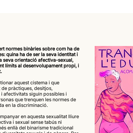
lert normes binàries sobre com ha de
s: quina ha de ser la seva identitat i
la seva orientació afectiva-sexual,
t límits al desenvolupament propi, i
.
stionar aquest cistema i que
 de pràctiques, desitjos,
i afectivitats siguin possibles i
rsonas que trenquen les normes de
a en la discriminació.
mpanyar en aquesta sexualitat lliure
ctiva i sexual sense tabús ni
és enllà del binarisme tradicional