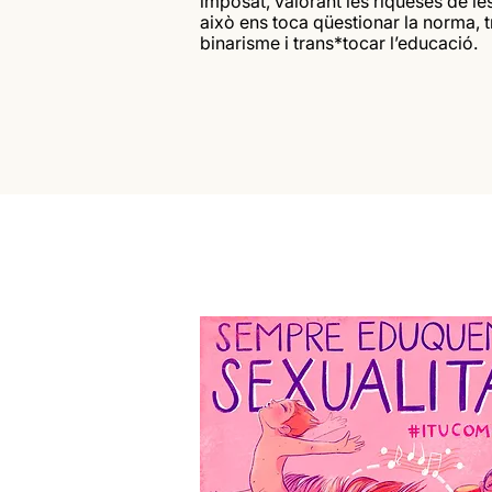
imposat, valorant les riqueses de les
això ens toca qüestionar la norma, t
binarisme i trans*tocar l’educació.