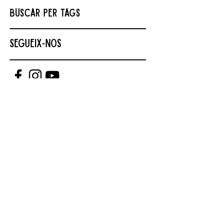
Buscar per tags
Segueix-nos
contacte
info@enrutat.org
693 76 73 35